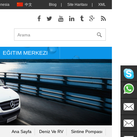
onesia
中文
Blog
|
Site Haritası
|
XML
EĞITIM MERKEZI
singflo
+86135
sales@s
Ana Sayfa
Deniz Ve RV
Sintine Pompası