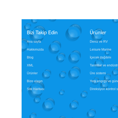
Bizi Takip Edin
Ürünler
Ana sayfa
Deniz ve RV
Hakkımızda
Leisure Marine
Blog
İçecek dağıtımı
XML
Tarımsal ve endüst
Ürünler
Üre sistemi
Bize ulaşın
Yeni engrgy ve gün
Site Haritası
Direksiyon kontrol 