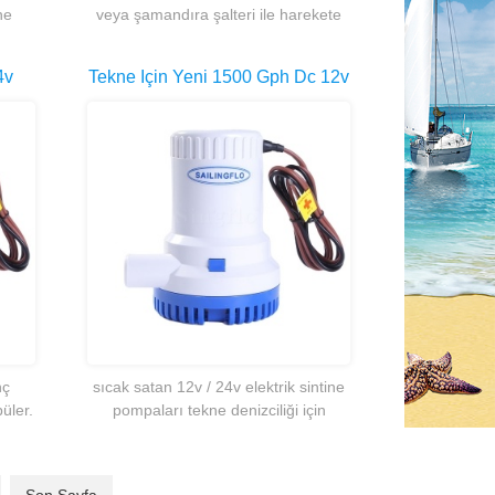
ne
veya şamandıra şalteri ile harekete
zör,
geçirilen su boşaltma imkanı sunar.
ir.
4v
Tekne Için Yeni 1500 Gph Dc 12v
uyu
/ 24v Manuel Dalgıç Sintine
Pompası
nç
sıcak satan 12v / 24v elektrik sintine
En iyi RV 12 V su pompası 45psi 12 v
Üretici 3GPM kendinden emişli 1
üler.
pompaları tekne denizciliği için
tatlı su pompası 12 volt su transfer
volt RV diyafram tatlı su sistemi
popüler.
pompası
pompası