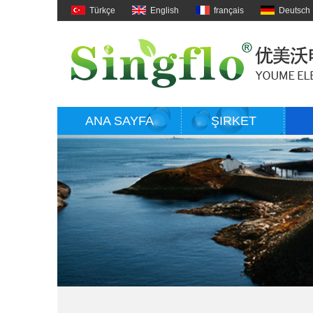
Türkçe
English
français
Deutsch
ANA SAYFA
ŞIRKET