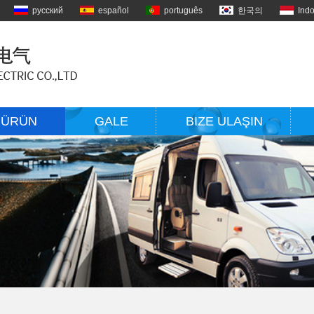
русский
español
português
한국의
Ind
ÜRÜN
GALE
BIZE ULAŞIN