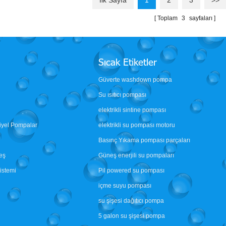
Ilk Sayfa
1
2
3
>>
Toplam
3
sayfaları
Sıcak Etiketler
Güverte washdown pompa
Su ısıtıcı pompası
elektrikli sintine pompası
riyel Pompalar
elektrikli su pompası motoru
Basınç Yıkama pompası parçaları
eş
Güneş enerjili su pompaları
sistemi
Pil powered su pompası
içme suyu pompası
su şişesi dağıtıcı pompa
5 galon su şişesi pompa