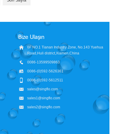
Son Sayfa
Bize Ulaşın
6F NO.1 Tianan Industry Zone, No.143 Yuehua
Road,Huli district,Xiamen,China
0086-13599509863
0086-(0)592-5626361
0086-(0)592-5612511
sales@singflo.com
sales1@singflo.com
sales2@singflo.com