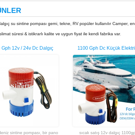
ÜNLER
algıç su sintine pompası gemi, tekne, RV popüler kullanılır Camper, end
slimat süresi & istikrarlı kalite ve uygun fiyat ile kendi fabrika var.
 Gph 12v / 24v Dc Dalgıç
1100 Gph Dc Küçük Elektri
 Gemisi Sintine Deniz Suyu
Deniz Yelkenli Pille Çalış
Pompası
Sintine Su Pompası
 deniz sintine pompası, bir pano
sıcak satış 12v dalgıç 1100g