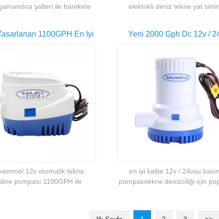
şamandıra şalteri ile harekete
elektrikli deniz tekne yat sinti
ilen su boşaltma imkanı sunar.
pompası balıkçı tekneleri, kruva
koşu bandı, yat vb. için ideald
Tasarlanan 1100GPH En Iyi
Yeni 2000 Gph Dc 12v / 2
k Deniz Otomatik Sintine
Küçük Yat Dalgıç Sintine S
mpası Float Anahtarıyla
Pompası Satılık
Tekneler Için
emmel 12v otomatik tekne
en iyi kalite 12v / 24vsu bası
i talep üzerine en iyi 12 volt
Singflo FLO-2203 12 volt diyafram su
ntine pompası 1100GPH ile
pompasıtekne denizciliği için pop
eniz karavan karavan RV
pompası tarım akülü elektrikli
otomatik Float geçiş
 su pompası
püskürtücü pompası