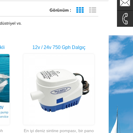
sales1@
Görünüm :
Tablo görünümü
Liste görünümü
sales2@
üstriyel vs.
0086-
kli
12v / 24v 750 Gph Dalgıç
135995
an
Otomatik Sintine Pompası Deniz
Tekne Kompakt
ph
En iyi deniz sintine pompası, bir pano