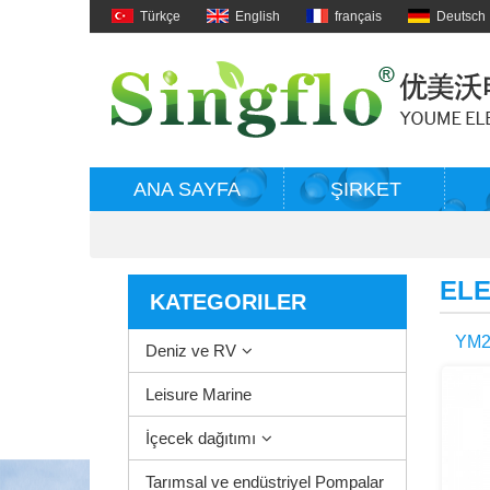
Türkçe
English
français
Deutsch
ANA SAYFA
ŞIRKET
EL
KATEGORILER
YM24
Deniz ve RV
Der
Leisure Marine
İçecek dağıtımı
Tarımsal ve endüstriyel Pompalar