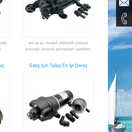
sales1@
sales2@
0086-
külü
en iyi ac modeli elektrikli yüksek
ı
basınçlı yıkama pompaları satılıktır,
135995
temizleme için uygun, tarımsal
pülverizatör, sprinkler, temizleme
ıç
Satış Için Talep En Iyi Deniz
robotuvb.
 Suyu
Kamyonet Ve Karavan RV
Diyafram Su Pompası Üzerinde
12 Volt