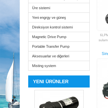
Üre sistemi
Yeni engrgy ve güneş
Direksiyon kontrol sistemi
6LPM
Magnetic Drive Pump
sulama
uzakt
Portable Transfer Pump
Sin
Aksesuarlar ve diğerleri
Di
Misting system
Po
YENI ÜRÜNLER