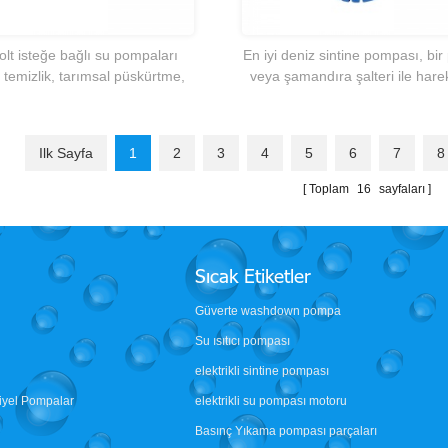
olt isteğe bağlı su pompaları
En iyi deniz sintine pompası, bir
, temizlik, tarımsal püskürtme,
veya şamandıra şalteri ile hare
rlama vb için uygun üzerinde
geçirilen su boşaltma imkanı su
en iyi
i talep üzerine en iyi 12 volt
Singflo FLO-2203 12 volt diyafram su
Ilk Sayfa
1
2
3
4
5
6
7
8
eniz karavan karavan RV
pompası tarım akülü elektrikli
 su pompası
püskürtücü pompası
Toplam
16
sayfaları
Sıcak Etiketler
Güverte washdown pompa
Su ısıtıcı pompası
elektrikli sintine pompası
riyel Pompalar
elektrikli su pompası motoru
Basınç Yıkama pompası parçaları