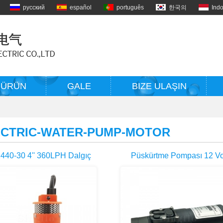
русский
español
português
한국의
Ind
ÜRÜN
GALE
BIZE ULAŞIN
ECTRIC-WATER-PUMP-MOTOR
40-30 4'' 360LPH Dalgıç
Püskürtme Pompası 12 Vo
in De Güneş Powered Su
Elektrik Sırt Çantası Sırt Çan
Pompaları
Tarım Batarya Yeti