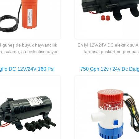
 güneş de büyük hayvancılık
En iyi 12V/24V DC elektrik su A
, sulama, su birikintisi rasyon
tarımsal püskürtme pompas
an ev ve kabinleri için pompa.
gflo DC 12V/24V 160 Psi
750 Gph 12v / 24v Dc Dalg
yaframlı Basınç Yıkama
Deniz Gemisi Sintine Deniz
mpası Kendinden Emişli
Pompası