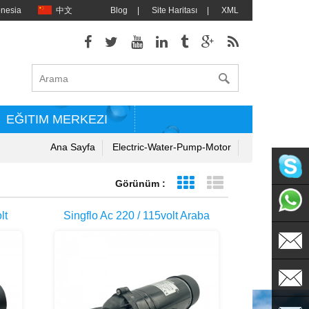
onesia
中文
Blog
|
Site Haritası
|
XML
EĞITIM MERKEZI
Ana Sayfa
Electric-Water-Pump-Motor
Görünüm :
Tablo görünümü
Liste görünümü
singflo
lt
Singflo Ac 220 / 115volt Araba
+86135
tası
Süpürgesi Için En Iyi Elektrikli
Otomatik Su Pompaları Fiyatı
sales@s