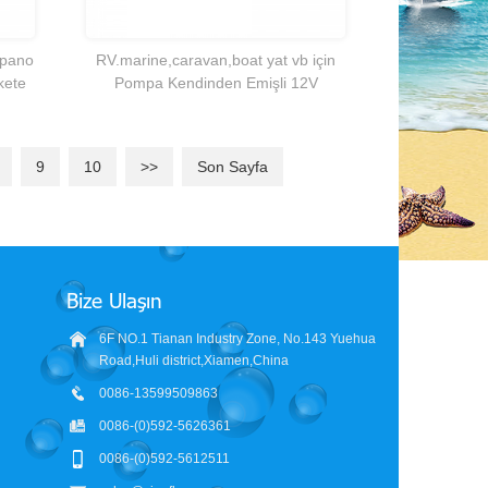
 pano
RV.marine,caravan,boat yat vb için
kete
Pompa Kendinden Emişli 12V
nar.
otomatik isteğe bağlı satış sıcak.
En iyi RV 12 V su pompası 45psi 12 v
Üretici 3GPM kendinden emişli 1
9
10
>>
Son Sayfa
tatlı su pompası 12 volt su transfer
volt RV diyafram tatlı su sistemi
pompası
pompası
Bize Ulaşın
6F NO.1 Tianan Industry Zone, No.143 Yuehua
Road,Huli district,Xiamen,China
0086-13599509863
0086-(0)592-5626361
0086-(0)592-5612511